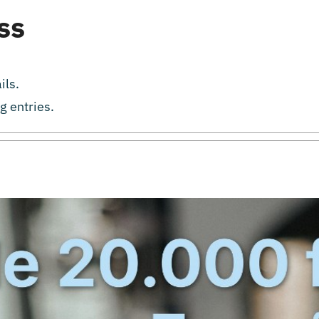
ss
ils.
g entries.