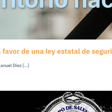
favor de una ley estatal de segur
nuel Díez [...]