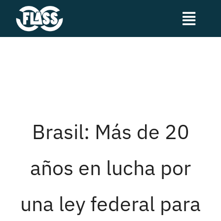
Skip
to
Toggl
content
Navig
¿Qué es FLASS?
Noticias
Brasil: Más de 20
Transparencia
Calendario de actividades
años en lucha por
Contacto
una ley federal para