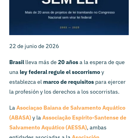
22 de junio de 2026
Brasil
lleva más de
20 años
a la espera de que
una
ley federal
regule el socorrismo
y
establezca el
marco de requisitos
para ejercer
la profesión y los derechos a los socorristas.
La
Asociaçao Baiana de Salvamento Aquático
(ABASA)
y la
Associação Espírito-Santense de
Salvamento Aquático (AESSA)
, ambas
entidades asociadas a la
Asociación