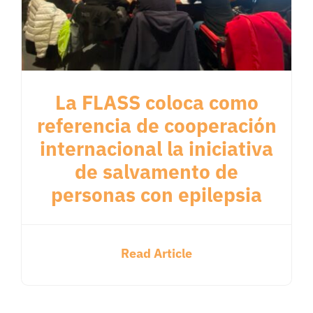
La FLASS coloca como
referencia de cooperación
internacional la iniciativa
de salvamento de
personas con epilepsia
Read Article