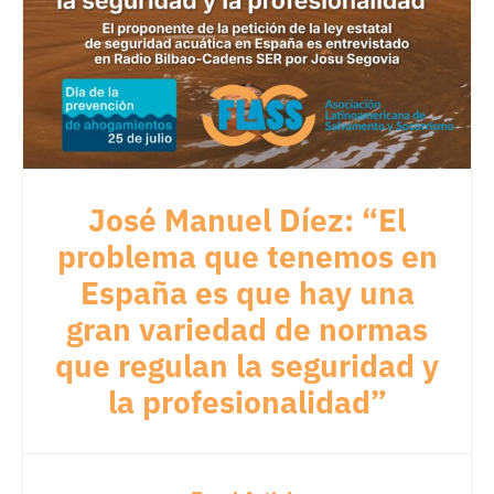
José Manuel Díez: “El
problema que tenemos en
España es que hay una
gran variedad de normas
que regulan la seguridad y
la profesionalidad”