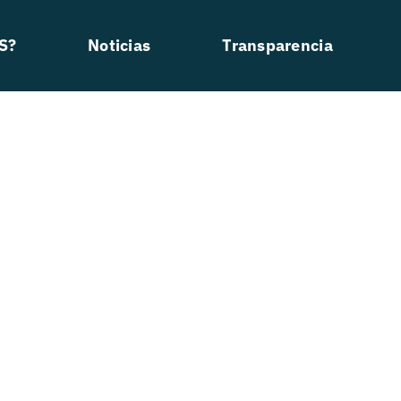
S?
Noticias
Transparencia
prendizajes Esenciales De Nataci