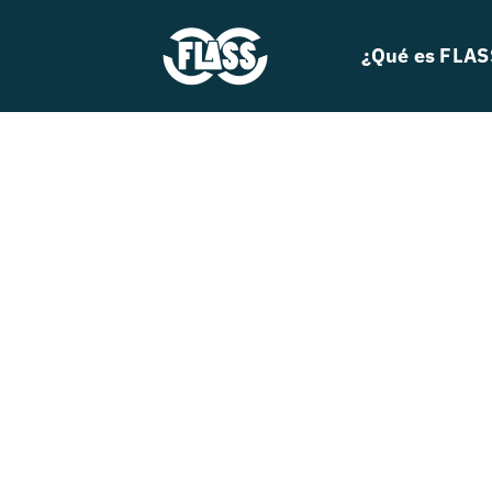
Skip
to
¿Qué es FLAS
content
A
Search