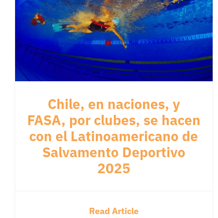
Chile, en naciones, y
FASA, por clubes, se hacen
con el Latinoamericano de
Salvamento Deportivo
2025
Read Article