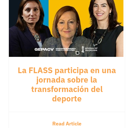
La FLASS participa en una
jornada sobre la
transformación del
deporte
Read Article