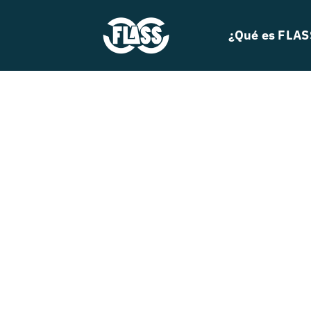
Skip
to
¿Qué es FLAS
content
Search