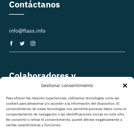
Contáctanos
info@flass.info
Colaboradores y
patrocinadores
Gestionar consentimiento
Para ofrecer las mejores experiencias, utilizamos tecnologías como las
cookies para almacenar y/o acceder a la información del dispositivo. El
consentimiento de estas tecnologías nos permitirá procesar datos como el
comportamiento de navegación o las identificaciones únicas en este sitio.
No consentir o retirar el consentimiento, puede afectar negativamente a
ciertas características y funciones.