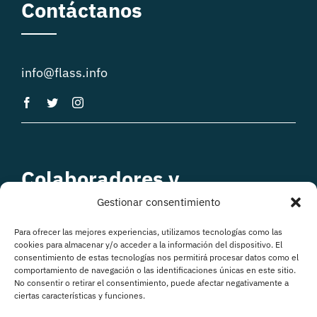
Contáctanos
info@flass.info
Colaboradores y
patrocinadores
Gestionar consentimiento
Para ofrecer las mejores experiencias, utilizamos tecnologías como las
cookies para almacenar y/o acceder a la información del dispositivo. El
consentimiento de estas tecnologías nos permitirá procesar datos como el
comportamiento de navegación o las identificaciones únicas en este sitio.
No consentir o retirar el consentimiento, puede afectar negativamente a
ciertas características y funciones.