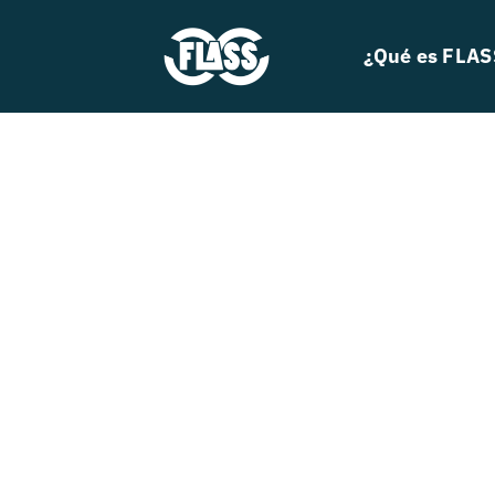
Skip
to
¿Qué es FLAS
content
Search