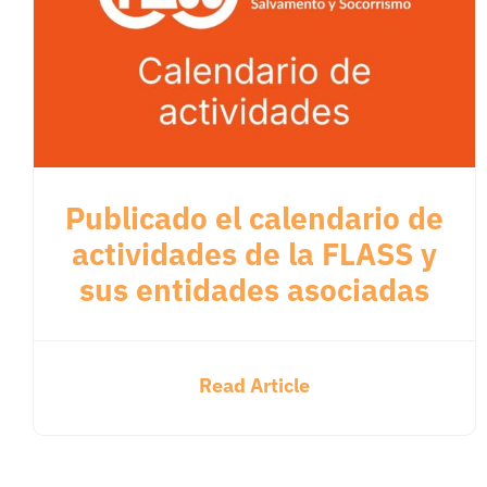
Publicado el calendario de
actividades de la FLASS y
sus entidades asociadas
Read Article