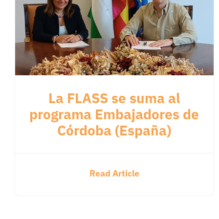
La FLASS se suma al
programa Embajadores de
Córdoba (España)
Read Article