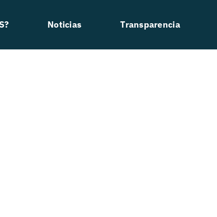
S?
Noticias
Transparencia
Palacio De Congresos De Córdob