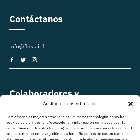
Contáctanos
info@flass.info
Colaboradores y
patrocinadores
Gestionar consentimiento
Para ofrecer las mejores experiencias, utilizamos tecnologías como las
cookies para almacenar y/o acceder a la información del dispositivo. El
consentimiento de estas tecnologías nos permitirá procesar datos como el
comportamiento de navegación o las identificaciones únicas en este sitio.
No consentir o retirar el consentimiento, puede afectar negativamente a