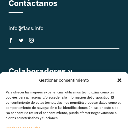
Contáctanos
info@flass.info
Colaboradores y
patrocinadores
Gestionar consentimiento
Para ofrecer las mejores experiencias, utilizamos tecnologías como las
cookies para almacenar y/o acceder a la información del dispositivo. El
consentimiento de estas tecnologías nos permitirá procesar datos como el
comportamiento de navegación o las identificaciones únicas en este sitio.
No consentir o retirar el consentimiento, puede afectar negativamente a
ciertas características y funciones.
Gestionar los servicios