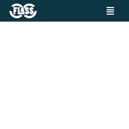
Skip
to
Toggl
content
Navig
¿Qué es FLASS?
Noticias
Transparencia
Socorrista Profesional
Calendario de actividades
Search
Contacto
for: