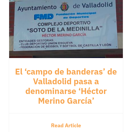
El ‘campo de banderas’ de
Valladolid pasa a
denominarse ‘Héctor
Merino García’
Read Article