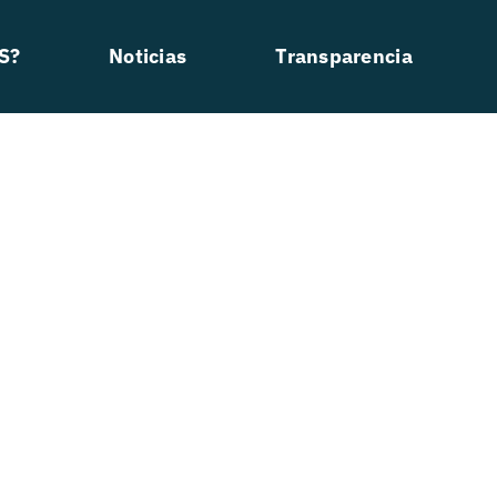
S?
Noticias
Transparencia
YMCA De Rosario