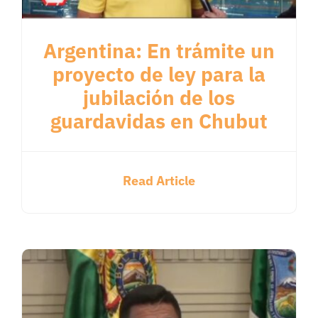
Argentina: En trámite un
proyecto de ley para la
jubilación de los
guardavidas en Chubut
Read Article