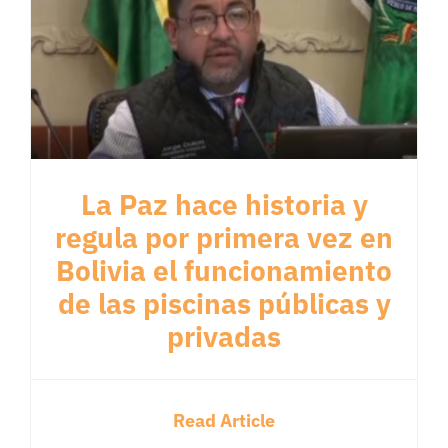
La Paz hace historia y
regula por primera vez en
Bolivia el funcionamiento
de las piscinas públicas y
privadas
Read Article